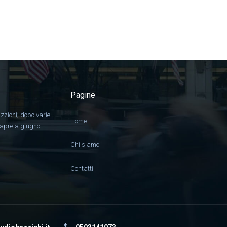
Pagine
zzichi; dopo varie
Home
, apre a giugno
Chi siamo
Contatti