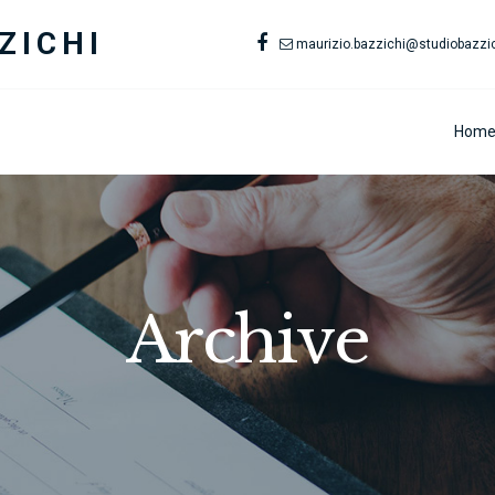
ZICHI
maurizio.bazzichi@studiobazzich
Hom
Archive