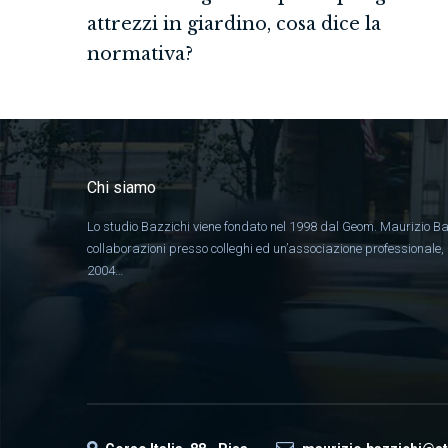
attrezzi in giardino, cosa dice la
normativa?
Chi siamo
Lo studio Bazzichi viene fondato nel 1998 dal Geom. Maurizio Ba
collaborazioni presso colleghi ed un’associazione professionale
2004…