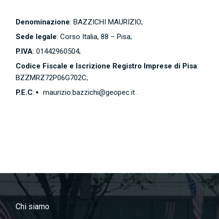
Denominazione
: BAZZICHI MAURIZIO;
Sede legale
: Corso Italia, 88 – Pisa;
P.IVA
: 01442960504;
Codice Fiscale e Iscrizione Registro Imprese di Pisa
:
BZZMRZ72P06G702C;
P.E.C
:
maurizio.bazzichi@geopec.it
.
Chi siamo