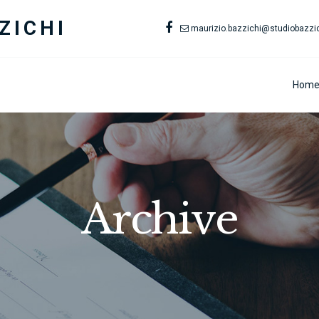
ZICHI
maurizio.bazzichi@studiobazzich
Hom
Archive