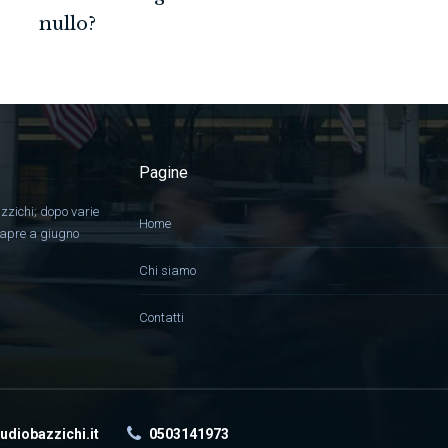
nullo?
Pagine
zzichi; dopo varie
Home
, apre a giugno
Chi siamo
Contatti
udiobazzichi.it
0503141973