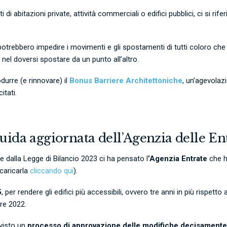
tti di abitazioni private, attività commerciali o edifici pubblici, ci si rif
otrebbero impedire i movimenti e gli spostamenti di tutti coloro che 
nel doversi spostare da un punto all’altro.
durre (e rinnovare) il
Bonus Barriere Architettoniche
, un’agevolaz
itati.
uida aggiornata dell’Agenzia delle En
e dalla Legge di Bilancio 2023 ci ha pensato l
’Agenzia Entrate
che h
caricarla
cliccando qui
).
5
, per rendere gli edifici più accessibili, ovvero tre anni in più rispett
bre 2022.
evisto un
processo di approvazione delle modifiche decisamente 