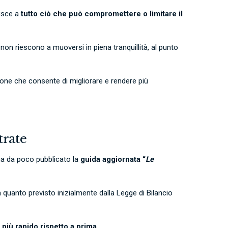
erisce a
tutto ciò che può compromettere o limitare il
non riescono a muoversi in piena tranquillità, al punto
ione che consente di migliorare e rendere più
trate
a da poco pubblicato la
guida aggiornata “
Le
o a quanto previsto inizialmente dalla Legge di Bilancio
più rapido rispetto a prima
.