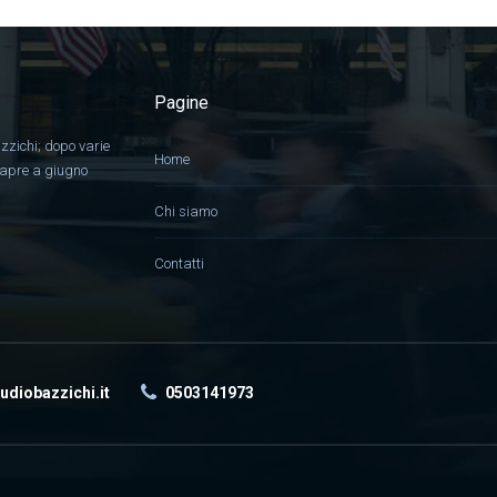
Pagine
zzichi; dopo varie
Home
, apre a giugno
Chi siamo
Contatti
udiobazzichi.it
0503141973