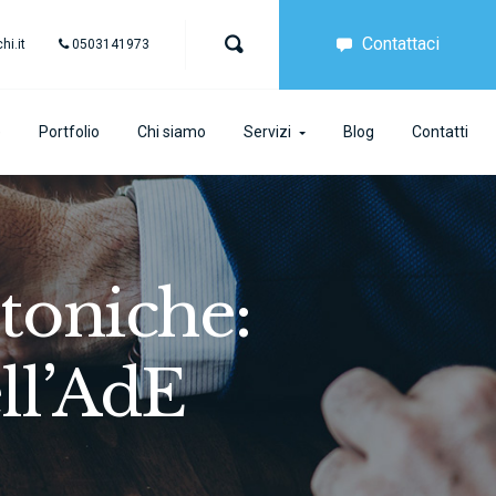
Contattaci
i.it
0503141973
e
Portfolio
Chi siamo
Servizi
Blog
Contatti
toniche:
ll’AdE