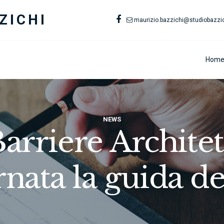
ZICHI
maurizio.bazzichi@studiobazzich
Hom
NEWS
arriere Architet
rnata la guida de