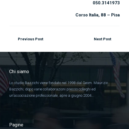
050.3141973
Corso Italia, 88 – Pisa
Previous Post
Next Post
Chi siamo
Lo studio Bazzichi viene fondato nel 1998 dal Geom. Maurizio
Bazzichi; dopo varie collaborazioni presso colleghi ed
un’associazione professionale, apre a giugno 2004…
Pagine