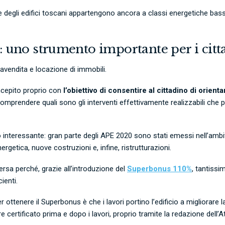
e degli edifici toscani appartengono ancora a classi energetiche basse 
 uno strumento importante per i citt
avendita e locazione di immobili.
ncepito proprio con
l’obiettivo di consentire al cittadino di orienta
omprendere quali sono gli interventi effettivamente realizzabili che p
teressante: gran parte degli APE 2020 sono stati emessi nell’ambito di
ergetica, nuove costruzioni e, infine, ristrutturazioni.
rsa perché, grazie all’introduzione del
Superbonus 110%
, tantissi
ienti.
r ottenere il Superbonus è che i lavori portino l’edificio a migliorare 
 certificato prima e dopo i lavori, proprio tramite la
redazione dell’A