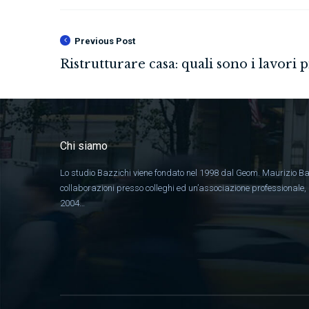
Previous Post
Chi siamo
Lo studio Bazzichi viene fondato nel 1998 dal Geom. Maurizio Ba
collaborazioni presso colleghi ed un’associazione professionale
2004…