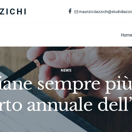
ZICHI
maurizio.bazzichi@studiobazzich
Hom
NEWS
liane sempre più 
rto annuale del