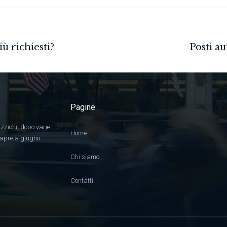
Pagine
zzichi; dopo varie
Home
, apre a giugno
Chi siamo
Contatti