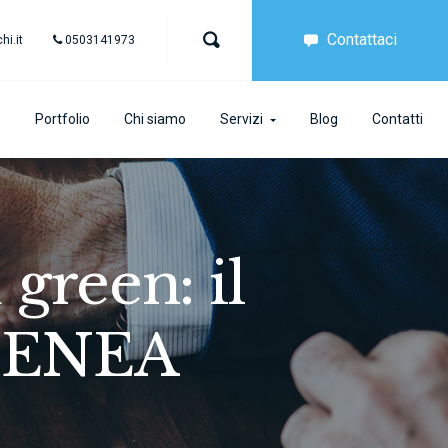
Contattaci
i.it
0503141973
e
Portfolio
Chi siamo
Servizi
Blog
Contatti
green: il
l’ENEA