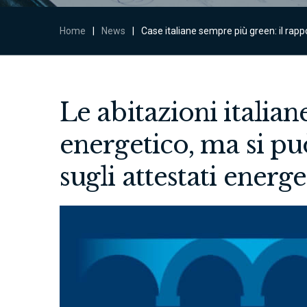
Home
|
News
|
Case italiane sempre più green: il rap
Le abitazioni italian
energetico, ma si pu
sugli attestati energet