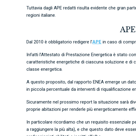
Tuttavia dagli APE redatti risulta evidente che gran part
regioni italiane.
APE:
Dal 2010 è obbligatorio redigere l’
APE
in caso di compr
Infatti l’Attestato di Prestazione Energetica è stato co
caratteristiche energetiche di ciascuna soluzione e di c
classe energetica.
A questo proposito, dal rapporto ENEA emerge un dato in
in piccola percentuale da interventi di riqualificazione en
Sicuramente nel prossimo report la situazione sarà dive
proprie abitazioni per renderle più energeticamente effic
In particolare ricordiamo che un r
equisito essenziale pe
a raggiungere la più alta), e che questo dato deve essere