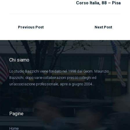
Corso Italia, 88 – Pisa
Previous Post
Next Post
Chi siamo
Lo studio Bazzichi viene fondato nel 1998 dal Geom. Maurizio
Bazzichi; dopo varie collaborazioni presso colleghi ed
un’associazione professionale, apre a giugno 2004…
Pagine
Home