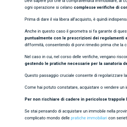
Devi sapere poi che la compravendita immobiliare, al con
ogni operazione si celano
complesse verifiche di con
Prima di dare il via libera all’acquisto, è quindi indispe
Anche in questo caso il geometra si fa garante di ques
puntualmente con le prescrizioni dei regolamenti ed
difformità, consentendo di porvi rimedio prima che la 
Nel caso in cui, nel corso delle verifiche, vengano risco
gestendo le pratiche necessarie per la sanatoria de
Questo passaggio cruciale consente di regolarizzare la s
Come hai potuto constatare, acquistare o vendere un im
Per non rischiare di cadere in pericolose trappole 
Se stai pensando di acquistare un immobile nella provinci
complicato mondo delle
pratiche immobiliari
con seriet