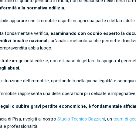
trario di quanto pensano in molti, non si esaurisce nelle mera formali
formità alla normativa edilizia
.
nsabile appurare che l’immobile rispetti in ogni sua parte i dettami del
ta fondamentale verifica,
esaminando con occhio esperto la docu
ilizi locali e nazionali
; un’analisi meticolosa che permette di indi
compravendita abbia luogo.
ntrate irregolarità edilizie, non è il caso di gettare la spugna: il geo
gli abusi
.
ituazione dell’immobile, riportandolo nella piena legalità e scongiura
mobile rappresenta una delle operazioni più delicate e impegnative 
legali o subire gravi perdite economiche, è fondamentale affidar
a di Pisa, rivolgiti al nostro
Studio Tecnico Bazzichi
, un
team di geo
à e professionalità.