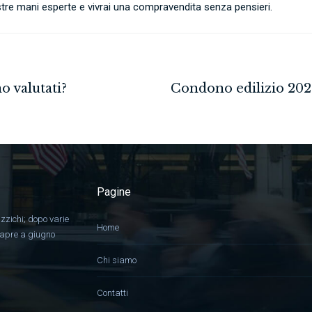
nostre mani esperte e vivrai una compravendita senza pensieri.
Pagine
zzichi; dopo varie
Home
, apre a giugno
Chi siamo
Contatti