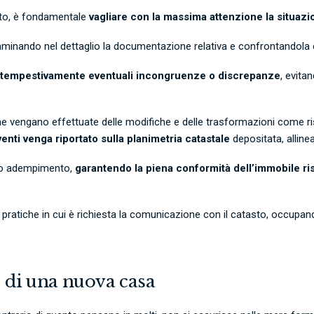
uisto, è fondamentale
vagliare con la massima attenzione la situazi
aminando nel dettaglio la documentazione relativa e confrontandola con
e tempestivamente eventuali incongruenze o discrepanze
, evita
 che vengano effettuate delle modifiche e delle trasformazioni come ri
enti venga riportato sulla planimetria catastale
depositata, alline
esto adempimento,
garantendo la piena conformità dell’immobile risp
le pratiche in cui è richiesta la comunicazione con il catasto, occupa
o di una nuova casa