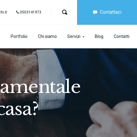
Contattaci
i.it
0503141973
e
Portfolio
Chi siamo
Servizi
Blog
Contatti
damentale
casa?