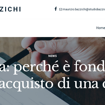
ZICHI
maurizio.bazzichi@studiobazzich
Hom
NEWS
: perché è fon
’acquisto di una 