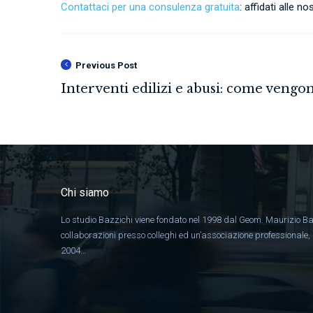
Contattaci per una consulenza gratuita
: affidati alle 
Previous Post
Chi siamo
Lo studio Bazzichi viene fondato nel 1998 dal Geom. Maurizio Ba
collaborazioni presso colleghi ed un’associazione professionale
2004…