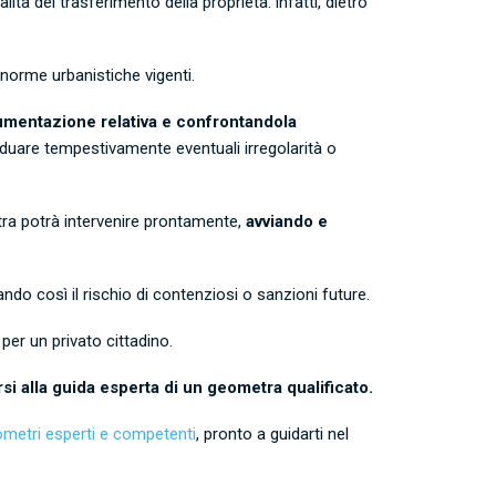
tà del trasferimento della proprietà: infatti, dietro
le norme urbanistiche vigenti.
mentazione relativa e confrontandola
viduare tempestivamente eventuali irregolarità o
metra potrà intervenire prontamente,
avviando e
ndo così il rischio di contenziosi o sanzioni future.
per un privato cittadino.
si alla guida esperta di un geometra qualificato.
metri esperti e competenti
, pronto a guidarti nel