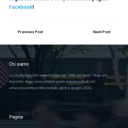
Facebook
!
Previous Post
Next Post
Chi siamo
Lo studio Bazzichi viene fondato nel 1998 dal Geom. Maurizio
Bazzichi; dopo varie collaborazioni presso colleghi ed
un’associazione professionale, apre a giugno 2004…
Pagine