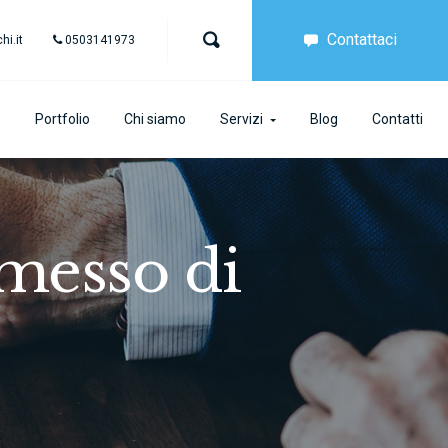
Contattaci
i.it
0503141973
e
Portfolio
Chi siamo
Servizi
Blog
Contatti
rmesso di