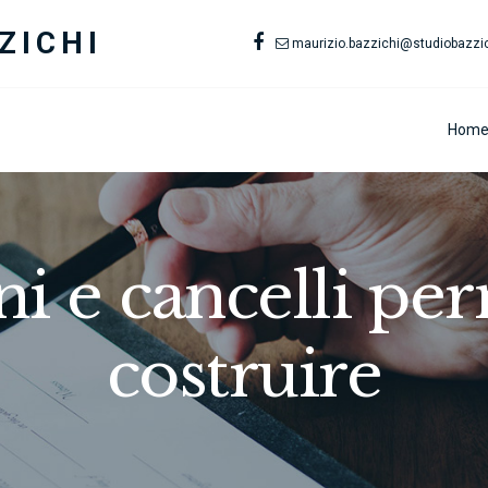
ZICHI
maurizio.bazzichi@studiobazzich
Hom
ni e cancelli pe
costruire