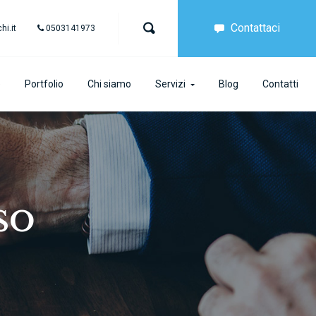
Contattaci
i.it
0503141973
e
Portfolio
Chi siamo
Servizi
Blog
Contatti
so