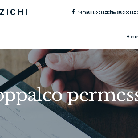
ZICHI
maurizio.bazzichi@studiobazzich
Hom
oppalco permes