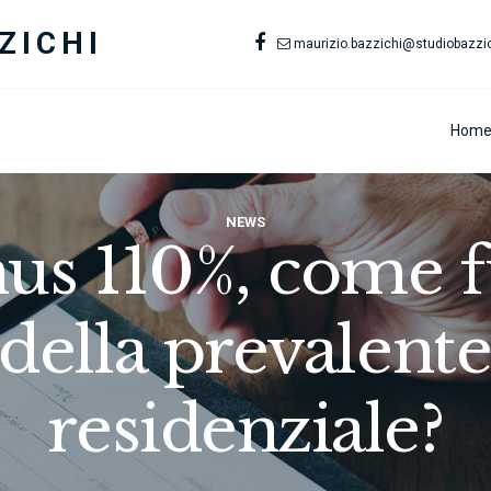
ZICHI
maurizio.bazzichi@studiobazzich
Hom
NEWS
s 110%, come f
 della prevalent
residenziale?