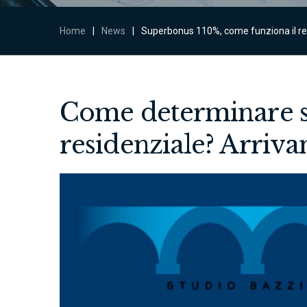
Home
|
News
|
Superbonus 110%, come funziona il req
Come determinare se
residenziale? Arriva