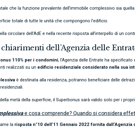
le che la funzione prevalente dell’immobile complessivo sia quella 
erficie totale di tutte le unità che compongono l’edificio.
 circolare dell’AdE e nella recente risposta all’interpello di un cont
I chiarimenti dell’Agenzia delle Entrat
onus 110% per i condomini
, l’Agenzia delle Entrate ha specificato 
nti realizzati su un
edificio residenziale considerato nella sua in
plessiva
è destinata alla residenza, potranno beneficiare delle detrazion
residenziali.
lla metà della superficie, il Superbonus sarà valido solo per i propriet
mplessiva
e cosa comprende? Quando si considera effett
same la
risposta n°10 dell’11 Gennaio 2022 fornita dall’Agenzia de