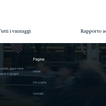
Pagine
zzichi; dopo varie
Home
, apre a giugno
Chi siamo
Contatti