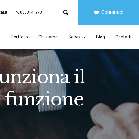
Contattaci
i.it
0503141973
e
Portfolio
Chi siamo
Servizi
Blog
Contatti
unziona il
e funzione