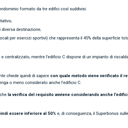
ondominio formato da tre edifici così suddivisi:
itativo;
i diversa destinazione;
locali per esercizi sportivi) che rappresenta il 45% della superficie t
co e centralizzato, mentre l’edificio C dispone di un impianto di ri
ente chiede quindi di sapere
con quale metodo viene verificato il re
 venga o meno considerato anche l’edificio C.
 che
la verifica del requisito avviene considerando anche l’edific
uindi essere inferiore al 50%
e, di conseguenza, il Superbonus sulle