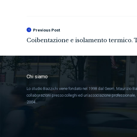
Previous Post
Chi siamo
Lo studio Bazzichi viene fondato nel 1998 dal Geom. Maurizio Ba
collaborazioni presso colleghi ed un’associazione professionale
2004…