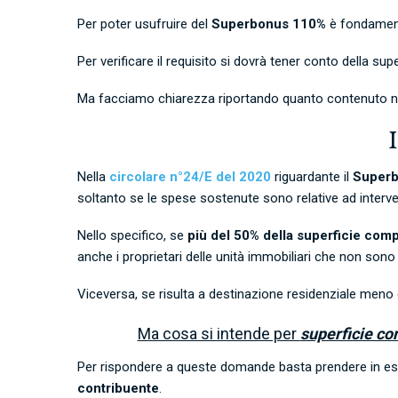
Per poter usufruire del
Superbonus 110%
è fondamenta
Per verificare il requisito si dovrà tener conto della sup
Ma facciamo chiarezza riportando quanto contenuto nella
Nella
circolare n°24/E del 2020
riguardante il
Superb
soltanto s
e le spese sostenute sono relative ad interve
Nello specifico, se
più del 50% della superficie com
anche i proprietari delle unità immobiliari che non sono 
Viceversa, se risulta a destinazione residenziale meno de
Ma cosa si intende per
superficie co
Per rispondere a queste domande basta prendere in e
contribuente
.