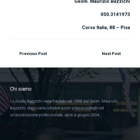
Geom. Maurizio Bazzichi
050.3141973
Corso Italia, 88 – Pisa
Previous Post
Next Post
Chi siamo
Lo studio Bazzichi viene fondato nel 1998 dal Geom. Maurizio
Bazzichi; dopo varie collaborazioni presso colleghi ed
un’associazione professionale, apre a giugno 2004…