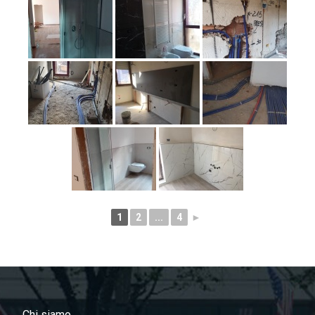
1
2
...
4
►
Chi siamo