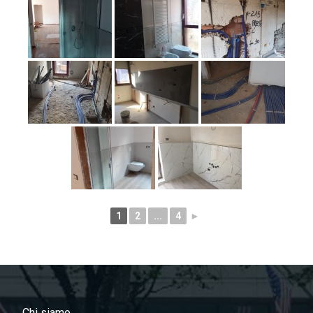
1
2
...
4
►
Chi siamo