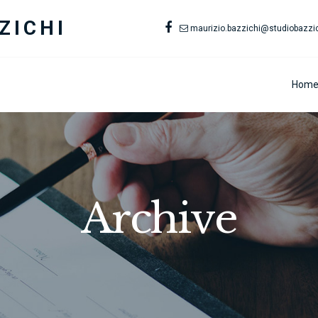
ZICHI
maurizio.bazzichi@studiobazzich
Hom
Archive