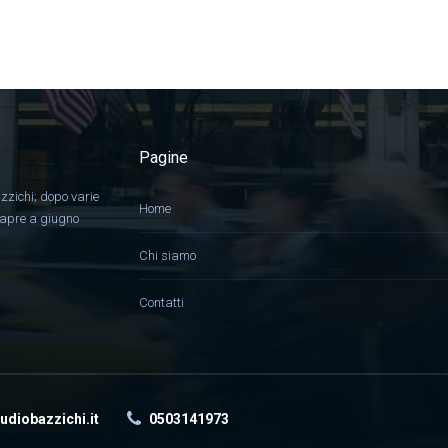
Pagine
zzichi; dopo varie
Home
, apre a giugno
Chi siamo
Contatti
udiobazzichi.it
0503141973