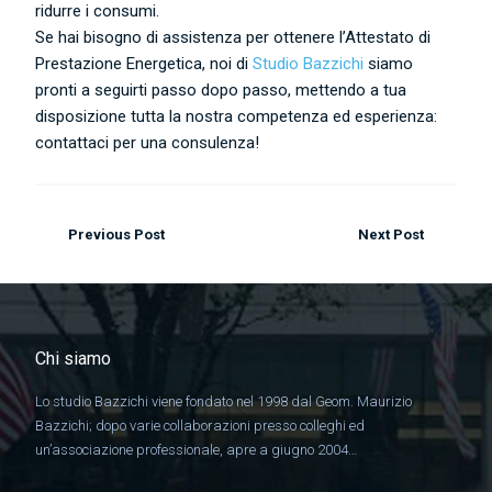
ridurre i consumi.
Se hai bisogno di assistenza per ottenere l’Attestato di
Prestazione Energetica, noi di
Studio Bazzichi
siamo
pronti a seguirti passo dopo passo, mettendo a tua
disposizione tutta la nostra competenza ed esperienza:
contattaci per una consulenza!
Previous Post
Next Post
Chi siamo
Lo studio Bazzichi viene fondato nel 1998 dal Geom. Maurizio
Bazzichi; dopo varie collaborazioni presso colleghi ed
un’associazione professionale, apre a giugno 2004…