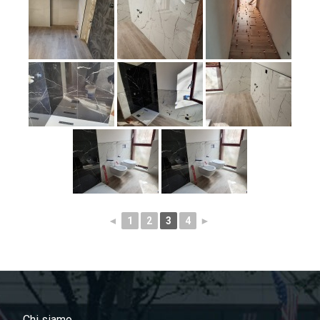
◄
1
2
3
4
►
Chi siamo