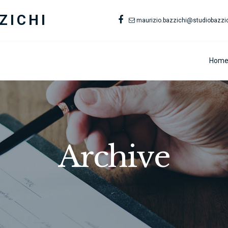
ZICHI
maurizio.bazzichi@studiobazzich
Hom
Archive