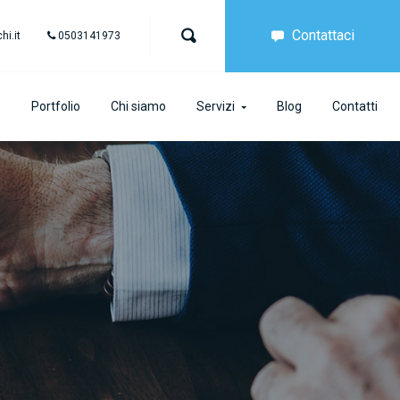
Contattaci
i.it
0503141973
e
Portfolio
Chi siamo
Servizi
Blog
Contatti